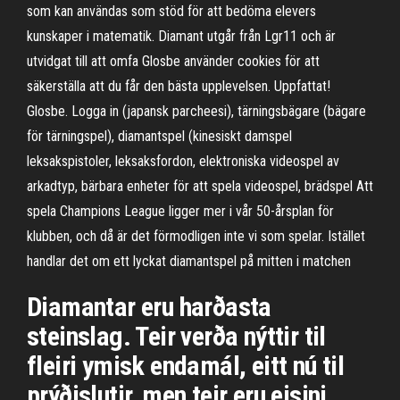
som kan användas som stöd för att bedöma elevers
kunskaper i matematik. Diamant utgår från Lgr11 och är
utvidgat till att omfa Glosbe använder cookies för att
säkerställa att du får den bästa upplevelsen. Uppfattat!
Glosbe. Logga in (japansk parcheesi), tärningsbägare (bägare
för tärningspel), diamantspel (kinesiskt damspel
leksakspistoler, leksaksfordon, elektroniska videospel av
arkadtyp, bärbara enheter för att spela videospel, brädspel Att
spela Champions League ligger mer i vår 50-årsplan för
klubben, och då är det förmodligen inte vi som spelar. Istället
handlar det om ett lyckat diamantspel på mitten i matchen
Diamantar eru harðasta
steinslag. Teir verða nýttir til
fleiri ymisk endamál, eitt nú til
prýðislutir, men teir eru eisini