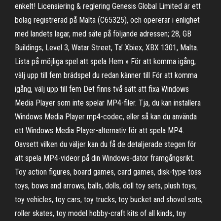
enkelt! Licensiering & reglering Genesis Global Limited är ett
bolag registrerad på Malta (C65325), och opererar i enlighet
med landets lagar, med säte på följande adressen; 28, GB
Buildings, Level 3, Watar Street, Ta’ Xbiex, XBX 1301, Malta.
Lista på möjliga spel att spela Hem » För att komma igång,
välj upp till fem brädspel du redan känner till För att komma
igång, välj upp till fem Det finns två sätt att fixa Windows
Media Player som inte spelar MP4-filer. Tja, du kan installera
Windows Media Player mp4-codec, eller så kan du använda
ett Windows Media Player-alternativ för att spela MP4.
Oavsett vilken du väljer kan du få de detaljerade stegen för
att spela MP4-videor på din Windows-dator framgångsrikt.
Toy action figures, board games, card games, disk-type toss
toys, bows and arrows, balls, dolls, doll toy sets, plush toys,
toy vehicles, toy cars, toy trucks, toy bucket and shovel sets,
roller skates, toy model hobby-craft kits of all kinds, toy