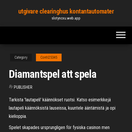
Skip
utgivare clearinghus kontantautomater
to
slotyncxu.web.app
the
content
Category
Conti25345
Diamantspel att spela
By
PUBLISHER
Tarkista 'lautapeli' käännökset ruotsi. Katso esimerkkejä
lautapeli käännöksistä lauseissa, kuuntele ääntämistä ja opi
kielioppia.
Spelet skapades ursprungligen för fysiska casinon men