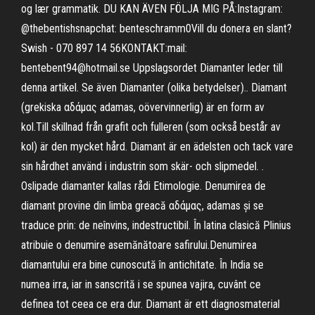
og lær grammatik. DU KAN ÄVEN FÖLJA MIG PÅ:Instagram:
@thebentishsnapchat: benteschramm0Vill du donera en slant?
Swish - 070 897 14 56KONTAKT:mail:
bentebent94@hotmail.se Uppslagsordet Diamanter leder till
denna artikel. Se även Diamanter (olika betydelser).. Diamant
(grekiska αδάμας adamas, oövervinnerlig) är en form av
kol.Till skillnad från grafit och fulleren (som också består av
kol) är den mycket hård. Diamant är en ädelsten och tack vare
sin hårdhet använd i industrin som skär- och slipmedel. .
Oslipade diamanter kallas rådi Etimologie. Denumirea de
diamant provine din limba greacă αδάμας, adamas și se
traduce prin: de neînvins, indestructibil. În latina clasică Plinius
atribuie o denumire asemănătoare safirului.Denumirea
diamantului era bine cunoscută în antichitate. În India se
numea irra, iar in sanscrită i se spunea vajira, cuvânt ce
definea tot ceea ce era dur. Diamant är ett diagnosmaterial