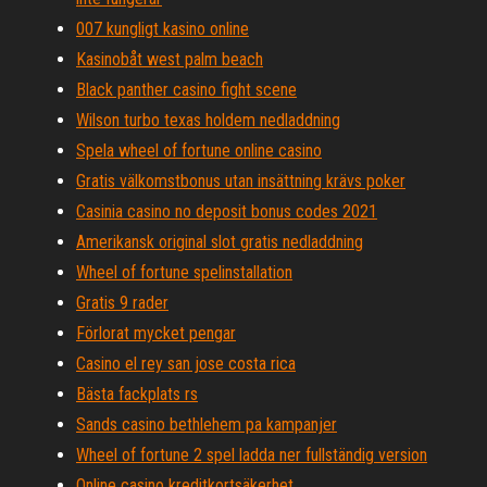
007 kungligt kasino online
Kasinobåt west palm beach
Black panther casino fight scene
Wilson turbo texas holdem nedladdning
Spela wheel of fortune online casino
Gratis välkomstbonus utan insättning krävs poker
Casinia casino no deposit bonus codes 2021
Amerikansk original slot gratis nedladdning
Wheel of fortune spelinstallation
Gratis 9 rader
Förlorat mycket pengar
Casino el rey san jose costa rica
Bästa fackplats rs
Sands casino bethlehem pa kampanjer
Wheel of fortune 2 spel ladda ner fullständig version
Online casino kreditkortsäkerhet