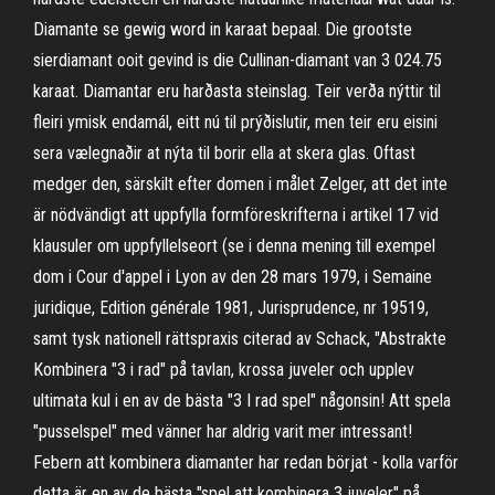
Diamante se gewig word in karaat bepaal. Die grootste
sierdiamant ooit gevind is die Cullinan-diamant van 3 024.75
karaat. Diamantar eru harðasta steinslag. Teir verða nýttir til
fleiri ymisk endamál, eitt nú til prýðislutir, men teir eru eisini
sera vælegnaðir at nýta til borir ella at skera glas. Oftast
medger den, särskilt efter domen i målet Zelger, att det inte
är nödvändigt att uppfylla formföreskrifterna i artikel 17 vid
klausuler om uppfyllelseort (se i denna mening till exempel
dom i Cour d'appel i Lyon av den 28 mars 1979, i Semaine
juridique, Edition générale 1981, Jurisprudence, nr 19519,
samt tysk nationell rättspraxis citerad av Schack, "Abstrakte
Kombinera "3 i rad" på tavlan, krossa juveler och upplev
ultimata kul i en av de bästa "3 I rad spel" någonsin! Att spela
"pusselspel" med vänner har aldrig varit mer intressant!
Febern att kombinera diamanter har redan börjat - kolla varför
detta är en av de bästa "spel att kombinera 3 juveler" på