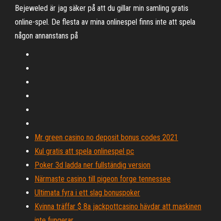
Bejeweled är jag säker på att du gillar min samling gratis
online-spel. De flesta av mina onlinespel finns inte att spela
någon annanstans på
Mr green casino no deposit bonus codes 2021
Kul gratis att spela onlinespel pc
Poker 3d ladda ner fullständig version
Närmaste casino till pigeon forge tennessee
Ultimata fyra i ett slag bonuspoker
Kvinna träffar $ 8a jackpottcasino hävdar att maskinen
inte fungerar