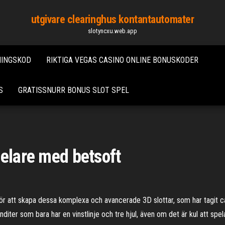
utgivare clearinghus kontantautomater
slotyncxu.web.app
NINGSKOD
RIKTIGA VEGAS CASINO ONLINE BONUSKODER
S
GRATISSNURR BONUS SLOT SPEL
pelare med betsoft
för att skapa dessa komplexa och avancerade 3D slottar, som har tagit cas
ter som bara har en vinstlinje och tre hjul, även om det är kul att spela