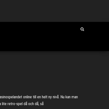
inospelandet online till en helt ny nivå. Nu kan man
 lite retro-spel då och då, så