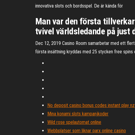
innovativa slots och bordsspel. De är kända för
Man var den första tillverkar
tvivel världsledande på just
Dec 12, 2019 Casino Room samarbetar med ett flertal 
första insättning kryddas med 25 stycken free spins oc
No deposit casino bonus codes instant play nz
Mina konami slots kampanjkoder
Wild rose spelautomat online
Webbplatser som liknar parx online casino