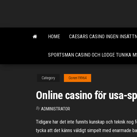
Skip
to
the
content
HOME
CAESARS CASINO INGEN INSÄTT
SPORTSMAN CASINO OCH LODGE TUNIKA M
Category
Goren19964
Online casino för usa-s
By
ADMINISTRATOR
Tidigare har det inte funnits kunskap och teknik nog 
tycka att det känns väldigt simpelt med enarmade bandi