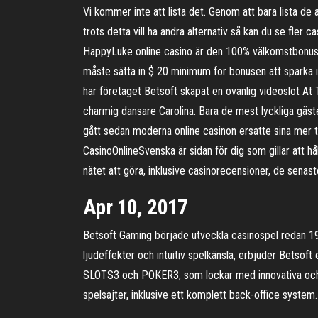
Vi kommer inte att lista det. Genom att bara lista de 
trots detta vill ha andra alternativ så kan du se fl
HappyLuke online casino är den 100% välkomstbonus 
måste sätta in $ 20 minimum för bonusen att sparka 
har företaget Betsoft skapat en ovanlig videoslot At 
charmig dansare Carolina. Bara de mest lyckliga gäster
gått sedan moderna online casinon ersatte sina mer tr
CasinoOnlineSvenska är sidan för dig som gillar att 
nätet att göra, inklusive casinorecensioner, de senast
Apr 10, 2017
Betsoft Gaming började utveckla casinospel redan 19
ljudeffekter och intuitiv spelkänsla, erbjuder Betso
SLOTS3 och POKER3, som lockar med innovativa och m
spelsajter, inklusive ett komplett back-office system.