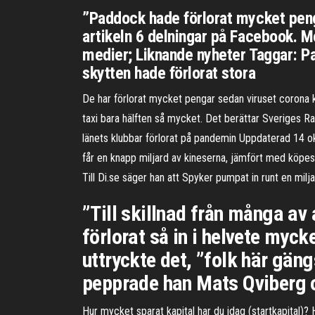
”Paddock hade förlorat mycket penga
artikeln 6 delningar på Facebook. M
medier; Liknande nyheter Taggar: Pa
skytten hade förlorat stora
De har förlorat mycket pengar sedan viruset corona ko
taxi bara hälften så mycket. Det berättar Sveriges Rad
länets klubbar förlorat på pandemin Uppdaterad 14 o
får en knapp miljard av kineserna, jämfört med köpesk
Till Di.se säger han att Spyker pumpat in runt en milj
”Till skillnad från många av
förlorat så in i helvete myc
uttryckte det, ”folk här gän
pepprade han Mats Qviberg o
Hur mycket sparat kapital har du idag (startkapital)? 