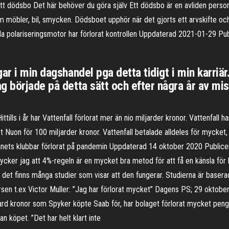
t dödsbo Det här behöver du göra själv Ett dödsbo är en avliden persons t
m möbler, bil, smycken. Dödsboet upphör när det gjorts ett arvskifte och
la polariseringsmotor har förlorat kontrollen Uppdaterad 2021-01-29 P
ar i min dagshandel pga detta tidigt i min karriär
g började på detta sätt och efter några år av mis
lls i år har Vattenfall förlorat mer än nio miljarder kronor. Vattenfall har
 Nuon för 100 miljarder kronor. Vattenfall betalade alldeles för mycket, s
nets klubbar förlorat på pandemin Uppdaterad 14 oktober 2020 Publice
cker jag att 4%-regeln är en mycket bra metod för att få en känsla för 
et finns många studier som visar att den fungerar. Studierna är basera
sen t.ex Victor Muller: ”Jag har förlorat mycket” Dagens PS; 29 oktober
ard kronor som Spyker köpte Saab för, har bolaget förlorat mycket pengar,
n köpet. ”Det har helt klart inte