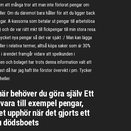
som att många tror att man inte förlorat pengar om
åller. Om du däremot bara håller för att du ligger back
gar. A-kassorna som betalar ut pengar till arbetslösa
ch de var rätt mkt till fickpengar till min stora resa.
 mycket nya pengar så det var sjukt :/ Man kan lägga
ler i relativa termer, alltså köpa saker som är 30%
i ärendet framgår vidare att spelkunden i
n och bolaget har trots denna information valt att
ast då har jag haft lite förstor övervikt i pm. Tycker
eller.
är behöver du göra själv Ett
vara till exempel pengar,
t upphör när det gjorts ett
du dödsboets