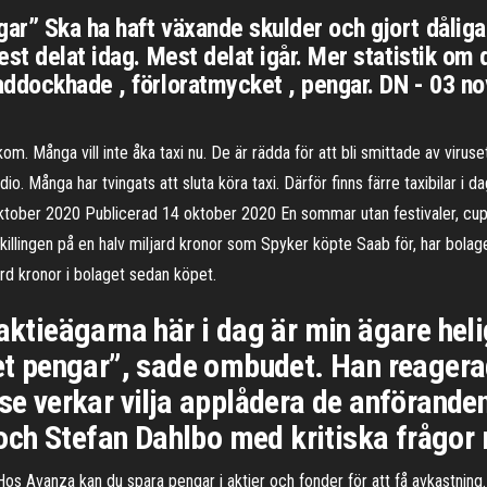
r” Ska ha haft växande skulder och gjort dåliga 
est delat idag. Mest delat igår. Mer statistik om
ddockhade , förloratmycket , pengar. DN - 03 nov
m. Många vill inte åka taxi nu. De är rädda för att bli smittade av viru
io. Många har tvingats att sluta köra taxi. Därför finns färre taxibilar i 
ktober 2020 Publicerad 14 oktober 2020 En sommar utan festivaler, cup
illingen på en halv miljard kronor som Spyker köpte Saab för, har bolage
ard kronor i bolaget sedan köpet.
 aktieägarna här i dag är min ägare hel
ket pengar”, sade ombudet. Han reagera
gse verkar vilja applådera de anförande
ch Stefan Dahlbo med kritiska frågor
Hos Avanza kan du spara pengar i aktier och fonder för att få avkastning.