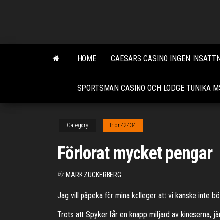
Skip
to
the
content
HOME
CAESARS CASINO INGEN INSÄTT
SPORTSMAN CASINO OCH LODGE TUNIKA M
Category
Irion42434
Förlorat mycket pengar
By
MARK ZUCKERBERG
Jag vill påpeka för mina kolleger att vi kanske inte 
Trots att Spyker får en knapp miljard av kineserna, 