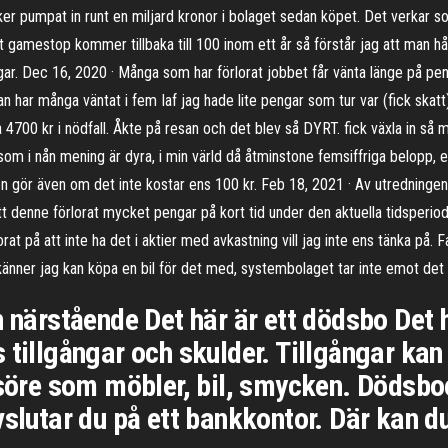
pyker pumpat in runt en miljard kronor i bolaget sedan köpet. Det verkar 
att gamestop kommer tillbaka till 100 inom ett år så förstår jag att man h
ngar. Dec 16, 2020 · Många som har förlorat jobbet får vänta länge på pen
 har många väntat i fem Iaf jag hade lite pengar som tur var (fick skatt) o
ka 4700 kr i nödfall. Åkte på resan och det blev så DYRT. fick växla in så
om i nån mening är dyra, i min värld då åtminstone femsiffriga belopp, el
 gör även om det inte kostar ens 100 kr. Feb 18, 2021 · Av utredningen 
enne förlorat mycket pengar på kort tid under den aktuella tidsperiode
orat på att inte ha det i aktier med avkastning vill jag inte ens tänka på. F
g känner jag kan köpa en bil för det med, systembolaget tar inte emot det h
n närstående Det här är ett dödsbo Det h
 tillgångar och skulder. Tillgångar kan 
ösöre som möbler, bil, smycken. Dödsboe
vslutar du på ett bankkontor. Där kan 