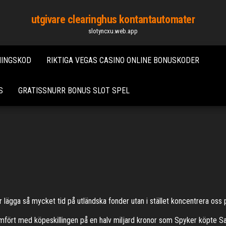
utgivare clearinghus kontantautomater
slotyncxu.web.app
NINGSKOD
RIKTIGA VEGAS CASINO ONLINE BONUSKODER
S
GRATISSNURR BONUS SLOT SPEL
bör lägga så mycket tid på utländska fonder utan i stället koncentrera os
jämfört med köpeskillingen på en halv miljard kronor som Spyker köpte Sa