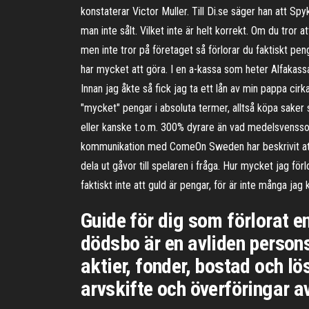
konstaterar Victor Muller. Till Di.se säger han att S
man inte sålt. Vilket inte är helt korrekt. Om du tror 
men inte tror på företaget så förlorar du faktiskt pe
har mycket att göra. I en a-kassa som heter Alfakassan
Innan jag åkte så fick jag ta ett lån av min pappa cir
"mycket" pengar i absoluta termer, alltså köpa saker s
eller kanske t.o.m. 300% dyrare än vad medelsvensson
kommunikation med ComeOn Sweden har beskrivit att d
dela ut gåvor till spelaren i fråga. Hur mycket jag förl
faktiskt inte att guld är pengar, för är inte många ja
Guide för dig som förlorat e
dödsbo är en avliden persons
aktier, fonder, bostad och l
arvskifte och överföringar a