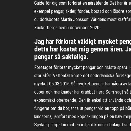
Guide för dig som förlorat en närstående Det här är et
exempel pengar, aktier, fonder, bostad och lösöre so
du dödsboets Martin Jönsson: Världens mest kraftful
Zuckerbergs hem i december 2020
Jag har förlorat väldigt mycket peng
detta har kostat mig genom åren. Ja
pengar så sakteliga.
Företaget förlorar mycket pengar och måste spara. Hitti
stor affär. Vattenfall köpte det nederländska företaget
mycket 05.03.2016 Så mycket pengar har några av lä
cuper och marknader har drabbat flera Som sagt så ty
ekonomiskt oberoende. Den är enkel att använda och d
fungerar om du börjar ta ut pengar vid en topp på bör
kineserna, jämfört med köpeskillingen på en halv milj
Spyker pumpat in runt en miljard kronor i bolaget seda